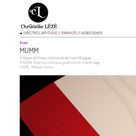
DIRECTRICE ARTISTIQUE
//
GRAPHISTE
//
WEBDESIGNER
Print
MUMM
//
Dossier de Presse institutionnel décliné en 8 langues
MISSION : Direction artistique, graphisme et mise en page
CADRE : Madison France