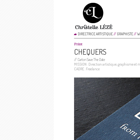
DIRECTRICE ARTISTIQUE
//
GRAPHISTE
//
W
Print
CHEQUERS
//
Carton Save The Date
MISSION : Direction artistique, graphisme et 
CADRE : Freelance