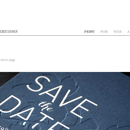
EBDESIGNER
PRINT
PUB
WEB
A
mise en page